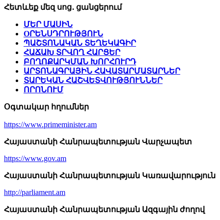
Հետևեք մեզ սոց․ ցանցերում
ՄԵՐ ՄԱՍԻՆ
OՐԵՆՍԴՐՈՒԹՅՈՒՆ
ՊԱՇՏՈՆԱԿԱՆ ՏԵՂԵԿԱԳԻՐ
ՀԱՃԱԽ ՏՐՎՈՂ ՀԱՐՑԵՐ
ԲՈՂՈՔԱՐԿՄԱՆ ԽՈՐՀՈՒՐԴ
ԱՐՏՈՆԱԳՐԱՅԻՆ ՀԱՎԱՏԱՐՄԱՏԱՐՆԵՐ
ՏԱՐԵԿԱՆ ՀԱՇՎԵՏՎՈՒԹՅՈՒՆՆԵՐ
ՈՐՈՆՈՒՄ
Օգտակար հղումներ
https://www.primeminister.am
Հայաստանի Հանրապետության Վարչապետ
https://www.gov.am
Հայաստանի Հանրապետության Կառավարություն
http://parliament.am
Հայաստանի Հանրապետության Ազգային ժողով