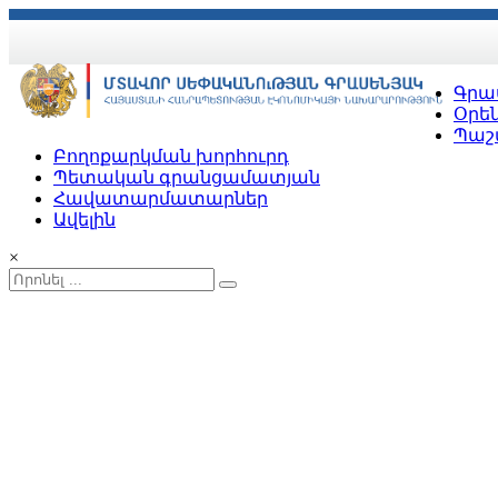
Գրա
Օրեն
Պաշ
Բողոքարկման խորհուրդ
Պետական գրանցամատյան
Հավատարմատարներ
Ավելին
×